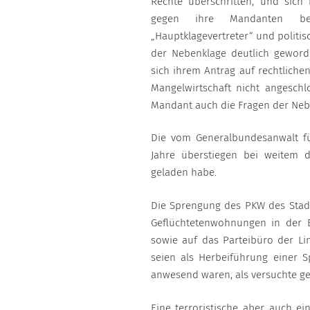
Rechte überschritten, und sich 
gegen ihre Mandanten bes
„Hauptklagevertreter“ und politisc
der Nebenklage deutlich geword
sich ihrem Antrag auf rechtliche
Mangelwirtschaft nicht angesch
Mandant auch die Fragen der Nebe
Die vom Generalbundesanwalt fü
Jahre überstiegen bei weitem 
geladen habe.
Die Sprengung des PKW des Stadtr
Geflüchtetenwohnungen in der B
sowie auf das Parteibüro der L
seien als Herbeiführung einer 
anwesend waren, als versuchte ge
Eine terroristische aber auch ei