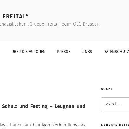
 FREITAL“
onazistischen „Gruppe Freital“ beim OLG Dresden
ÜBER DIE AUTOREN
PRESSE
LINKS
DATENSCHUT
SUCHE
Search
g Schulz und Festing – Leugnen und
for:
age hatten am heutigen Verhandlungstag
NEUESTE BEIT