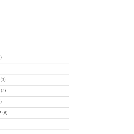
)
(3)
(5)
)
7
(6)