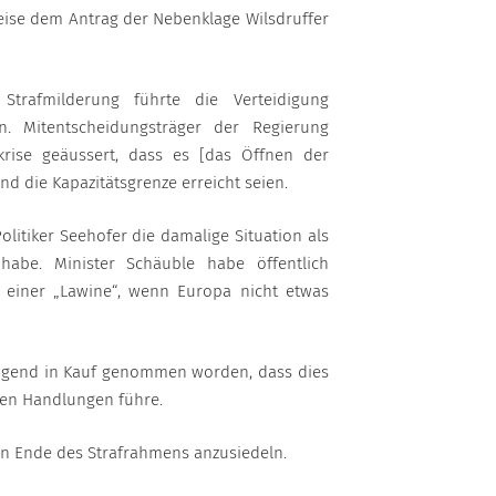
eise dem Antrag der Nebenklage Wilsdruffer
Strafmilderung führte die Verteidigung
an. Mitentscheidungsträger der Regierung
krise geäussert, dass es [das Öffnen der
nd die Kapazitätsgrenze erreicht seien.
litiker Seehofer die damalige Situation als
habe. Minister Schäuble habe öffentlich
 einer „Lawine“, wenn Europa nicht etwas
ligend in Kauf genommen worden, dass dies
den Handlungen führe.
ren Ende des Strafrahmens anzusiedeln.