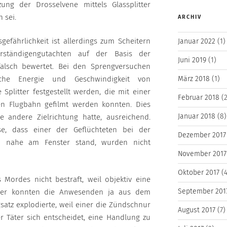
ung der Drosselvene mittels Glassplitter
 sei.
ARCHIV
efährlichkeit ist allerdings zum Scheitern
Januar 2022
(1)
erständigengutachten auf der Basis der
Juni 2019
(1)
falsch bewertet. Bei den Sprengversuchen
März 2018
(1)
ische Energie und Geschwindigkeit von
 Splitter festgestellt werden, die mit einer
Februar 2018
(2
en Flugbahn gefilmt werden konnten. Dies
Januar 2018
(8)
 andere Zielrichtung hatte, ausreichend.
se, dass einer der Geflüchteten bei der
Dezember 2017
 nahe am Fenster stand, wurden nicht
November 2017
Oktober 2017
(4
Mordes nicht bestraft, weil objektiv eine
September 201
hier konnten die Anwesenden ja aus dem
satz explodierte, weil einer die Zündschnur
August 2017
(7)
r Täter sich entscheidet, eine Handlung zu