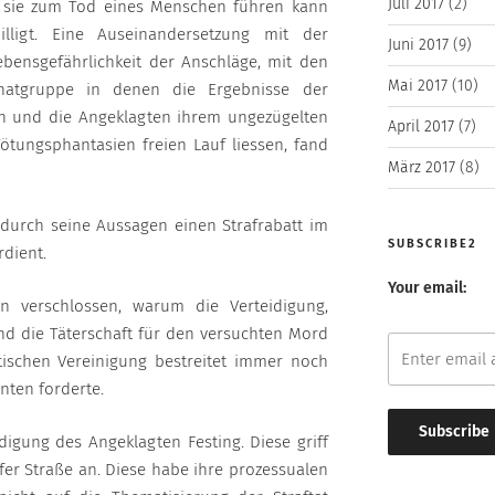
Juli 2017
(2)
s sie zum Tod eines Menschen führen kann
lligt. Eine Auseinandersetzung mit der
Juni 2017
(9)
ebensgefährlichkeit der Anschläge, mit den
Mai 2017
(10)
hatgruppe in denen die Ergebnisse der
n und die Angeklagten ihrem ungezügelten
April 2017
(7)
ötungsphantasien freien Lauf liessen, fand
März 2017
(8)
 durch seine Aussagen einen Strafrabatt im
SUBSCRIBE2
dient.
Your email:
en verschlossen, warum die Verteidigung,
nd die Täterschaft für den versuchten Mord
tischen Vereinigung bestreitet immer noch
nten forderte.
digung des Angeklagten Festing. Diese griff
fer Straße an. Diese habe ihre prozessualen