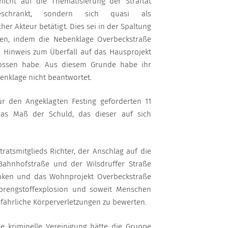
nicht auf die Thematisierung der Straftat
chränkt, sondern sich quasi als
her Akteur betätigt. Dies sei in der Spaltung
en, indem die Nebenklage Overbeckstraße
n Hinweis zum Überfall auf das Hausprojekt
lossen habe. Aus diesem Grunde habe ihr
nklage nicht beantwortet.
r den Angeklagten Festing geforderten 11
das Maß der Schuld, das dieser auf sich
atsmitglieds Richter, der Anschlag auf die
ahnhofstraße und der Wilsdruffer Straße
inken und das Wohnprojekt Overbeckstraße
Sprengstoffexplosion und soweit Menschen
fährliche Körperverletzungen zu bewerten.
ne kriminelle Vereinigung hätte die Gruppe