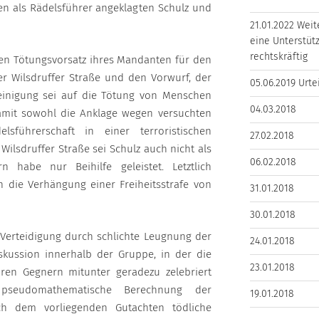
den als Rädelsführer angeklagten Schulz und
21.01.2022 Weit
eine Unterstütz
rechtskräftig
 den Tötungsvorsatz ihres Mandanten für den
der Wilsdruffer Straße und den Vorwurf, der
05.06.2019 Urte
reinigung sei auf die Tötung von Menschen
04.03.2018
damit sowohl die Anklage wegen versuchten
führerschaft in einer terroristischen
27.02.2018
ilsdruffer Straße sei Schulz auch nicht als
06.02.2018
n habe nur Beihilfe geleistet. Letztlich
n die Verhängung einer Freiheitsstrafe von
31.01.2018
30.01.2018
 Verteidigung durch schlichte Leugnung der
24.01.2018
kussion innerhalb der Gruppe, in der die
23.01.2018
ren Gegnern mitunter geradezu zelebriert
pseudomathematische Berechnung der
19.01.2018
ach dem vorliegenden Gutachten tödliche