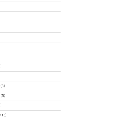
)
(3)
(5)
)
7
(6)