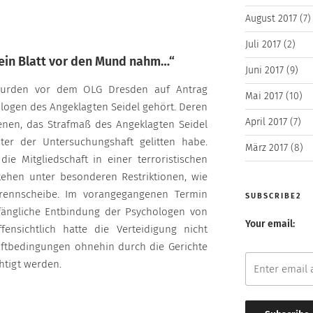
August 2017
(7)
Juli 2017
(2)
kein Blatt vor den Mund nahm…“
Juni 2017
(9)
wurden vor dem OLG Dresden auf Antrag
Mai 2017
(10)
ologen des Angeklagten Seidel gehört. Deren
April 2017
(7)
nen, das Strafmaß des Angeklagten Seidel
er der Untersuchungshaft gelitten habe.
März 2017
(8)
e Mitgliedschaft in einer terroristischen
tehen unter besonderen Restriktionen, wie
Trennscheibe. Im vorangegangenen Termin
SUBSCRIBE2
fängliche Entbindung der Psychologen von
Your email:
ffensichtlich hatte die Verteidigung nicht
ftbedingungen ohnehin durch die Gerichte
htigt werden.