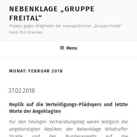
Skip
NEBENKLAGE „GRUPPE
to
FREITAL“
content
Prozess gegen Mitglieder der neonazistischen „Gruppe Freital“
beim OLG Dresden
Menu
MONAT:
FEBRUAR 2018
27.02.2018
Replik auf die Verteidigungs-Plädoyers und letzte
Worte der Angeklagten
Für den heutigen Verhandlungstag waren lediglich die
angekündigten Repliken der Nebenklage Wilsdruffer
Straße und des Bundesanwalts auf die