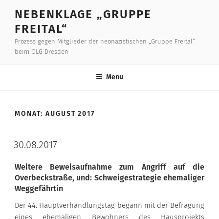
Skip
NEBENKLAGE „GRUPPE
to
FREITAL“
content
Prozess gegen Mitglieder der neonazistischen „Gruppe Freital“
beim OLG Dresden
Menu
MONAT:
AUGUST 2017
30.08.2017
Weitere Beweisaufnahme zum Angriff auf die
Overbeckstraße, und: Schweigestrategie ehemaliger
Weggefährtin
Der 44. Hauptverhandlungstag begann mit der Befragung
eines ehemaligen Bewohners des Hausprojekts