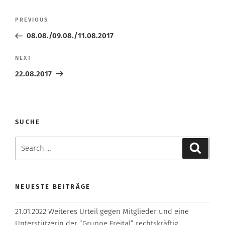
Beitragsnavigation
Previous
PREVIOUS
Post
08.08./09.08./11.08.2017
Next
NEXT
Post
22.08.2017
SUCHE
Search
Search
for:
NEUESTE BEITRÄGE
21.01.2022 Weiteres Urteil gegen Mitglieder und eine
Unterstützerin der “Gruppe Freital” rechtskräftig