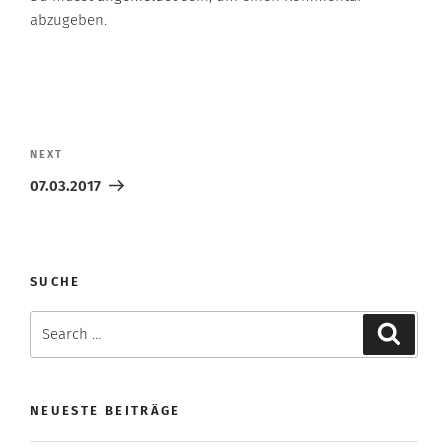
abzugeben.
Beitragsnavigation
Next
NEXT
Post
07.03.2017
SUCHE
Search
Search
for:
NEUESTE BEITRÄGE