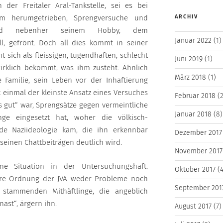
n der Freitaler Aral-Tankstelle, sei es bei
ARCHIV
em herumgetrieben, Sprengversuche und
und nebenher seinem Hobby, dem
Januar 2022
(1)
ll, gefrönt. Doch all dies kommt in seiner
ht sich als fleissigen, tugendhaften, schlecht
Juni 2019
(1)
irklich bekommt, was ihm zusteht. Ähnlich
März 2018
(1)
ne Familie, sein Leben vor der Inhaftierung
t einmal der kleinste Ansatz eines Versuches
Februar 2018
(2
s gut“ war, Sprengsätze gegen vermeintliche
Januar 2018
(8)
nge eingesetzt hat, woher die völkisch-
nde Naziideologie kam, die ihn erkennbar
Dezember 2017
 seinen Chattbeiträgen deutlich wird.
November 2017
ne Situation in der Untersuchungshaft.
Oktober 2017
(4
lare Ordnung der JVA weder Probleme noch
September 201
 stammenden Mithäftlinge, die angeblich
nast“, ärgern ihn.
August 2017
(7)