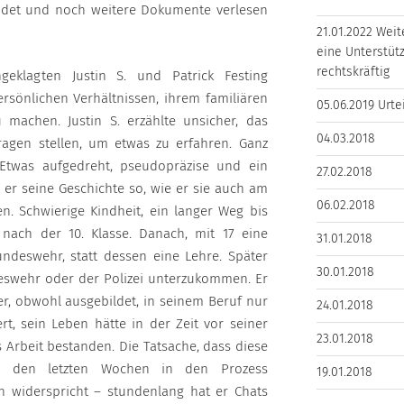
ndet und noch weitere Dokumente verlesen
21.01.2022 Weit
eine Unterstütz
rechtskräftig
geklagten Justin S. und Patrick Festing
rsönlichen Verhältnissen, ihrem familiären
05.06.2019 Urte
 machen. Justin S. erzählte unsicher, das
04.03.2018
ragen stellen, um etwas zu erfahren. Ganz
Etwas aufgedreht, pseudopräzise und ein
27.02.2018
e er seine Geschichte so, wie er sie auch am
06.02.2018
n. Schwierige Kindheit, ein langer Weg bis
nach der 10. Klasse. Danach, mit 17 eine
31.01.2018
ndeswehr, statt dessen eine Lehre. Später
30.01.2018
eswehr oder der Polizei unterzukommen. Er
er, obwohl ausgebildet, in seinem Beruf nur
24.01.2018
t, sein Leben hätte in der Zeit vor seiner
23.01.2018
 Arbeit bestanden. Die Tatsache, dass diese
 in den letzten Wochen in den Prozess
19.01.2018
n widerspricht – stundenlang hat er Chats