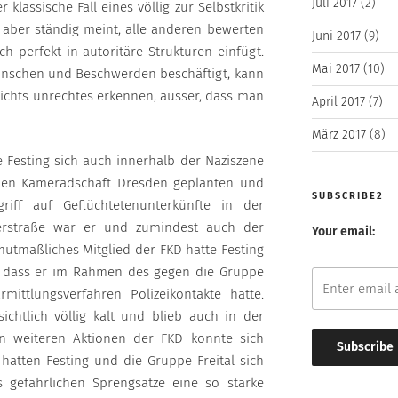
Juli 2017
(2)
 klassische Fall eines völlig zur Selbstkritik
 aber ständig meint, alle anderen bewerten
Juni 2017
(9)
h perfekt in autoritäre Strukturen einfügt.
Mai 2017
(10)
nschen und Beschwerden beschäftigt, kann
ichts unrechtes erkennen, ausser, dass man
April 2017
(7)
März 2017
(8)
e Festing sich auch innerhalb der Naziszene
eien Kameradschaft Dresden geplanten und
SUBSCRIBE2
iff auf Geflüchtetenunterkünfte in der
rstraße war er und zumindest auch der
Your email:
mutmaßliches Mitglied der FKD hatte Festing
rt, dass er im Rahmen des gegen die Gruppe
mittlungsverfahren Polizeikontakte hatte.
sichtlich völlig kalt und blieb auch in der
an weiteren Aktionen der FKD konnte sich
h hatten Festing und die Gruppe Freital sich
 gefährlichen Sprengsätze eine so starke