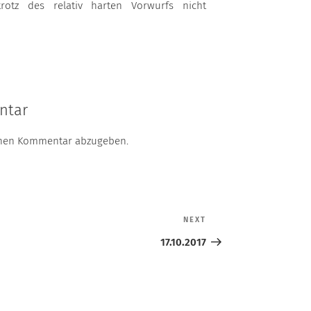
trotz des relativ harten Vorwurfs nicht
ntar
inen Kommentar abzugeben.
NEXT
Next
Post
17.10.2017