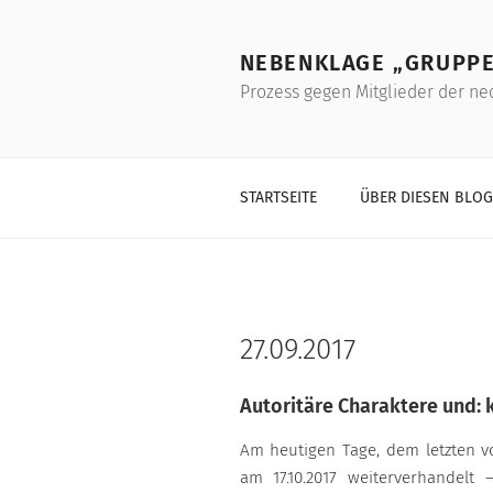
Skip
to
NEBENKLAGE „GRUPPE
content
Prozess gegen Mitglieder der ne
STARTSEITE
ÜBER DIESEN BLOG
27.09.2017
Autoritäre Charaktere und: k
Am heutigen Tage, dem letzten v
am 17.10.2017 weiterverhandelt 