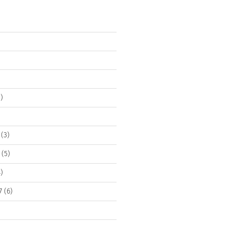
)
(3)
(5)
)
7
(6)