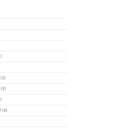
)
(3)
(5)
)
7
(6)