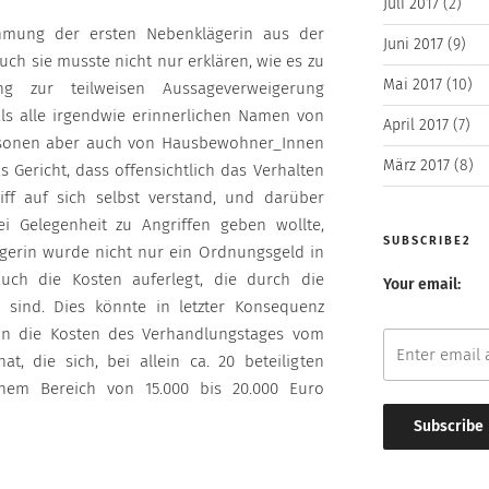
Juli 2017
(2)
hmung der ersten Nebenklägerin aus der
Juni 2017
(9)
ch sie musste nicht nur erklären, wie es zu
Mai 2017
(10)
g zur teilweisen Aussageverweigerung
 alle irgendwie erinnerlichen Namen von
April 2017
(7)
rsonen aber auch von Hausbewohner_Innen
März 2017
(8)
 Gericht, dass offensichtlich das Verhalten
ff auf sich selbst verstand, und darüber
ei Gelegenheit zu Angriffen geben wollte,
SUBSCRIBE2
ägerin wurde nicht nur ein Ordnungsgeld in
ch die Kosten auferlegt, die durch die
Your email:
 sind. Dies könnte in letzter Konsequenz
in die Kosten des Verhandlungstages vom
t, die sich, bei allein ca. 20 beteiligten
inem Bereich von 15.000 bis 20.000 Euro