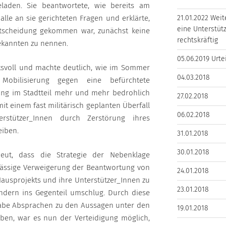
eladen. Sie beantwortete, wie bereits am
alle an sie gerichteten Fragen und erklärte,
21.01.2022 Weit
eine Unterstütz
ntscheidung gekommen war, zunächst keine
rechtskräftig
kannten zu nennen.
05.06.2019 Urte
svoll und machte deutlich, wie im Sommer
04.03.2018
 Mobilisierung gegen eine befürchtete
mung im Stadtteil mehr und mehr bedrohlich
27.02.2018
it einem fast militärisch geplanten Überfall
06.02.2018
terstützer_Innen durch Zerstörung ihres
eiben.
31.01.2018
30.01.2018
neut, dass die Strategie der Nebenklage
lässige Verweigerung der Beantwortung von
24.01.2018
ausprojekts und ihre Unterstützer_Innen zu
23.01.2018
ondern ins Gegenteil umschlug. Durch diese
 habe Absprachen zu den Aussagen unter den
19.01.2018
en, war es nun der Verteidigung möglich,