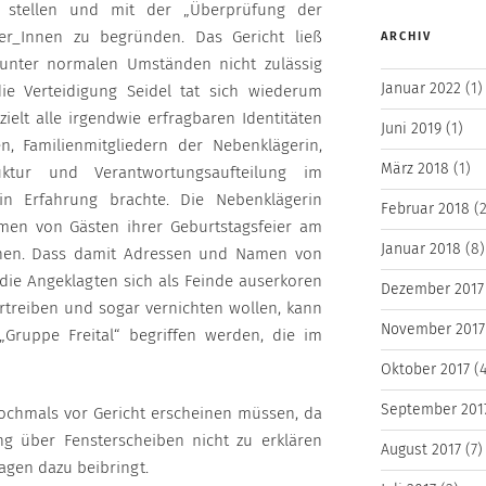
u stellen und mit der „Überprüfung der
er_Innen zu begründen. Das Gericht ließ
ARCHIV
 unter normalen Umständen nicht zulässig
Januar 2022
(1)
e Verteidigung Seidel tat sich wiederum
ielt alle irgendwie erfragbaren Identitäten
Juni 2019
(1)
n, Familienmitgliedern der Nebenklägerin,
März 2018
(1)
tur und Verantwortungsaufteilung im
in Erfahrung brachte. Die Nebenklägerin
Februar 2018
(2
en von Gästen ihrer Geburtstagsfeier am
Januar 2018
(8)
nen. Dass damit Adressen und Namen von
die Angeklagten sich als Feinde auserkoren
Dezember 2017
rtreiben und sogar vernichten wollen, kann
November 2017
 „Gruppe Freital“ begriffen werden, die im
Oktober 2017
(4
September 201
nochmals vor Gericht erscheinen müssen, da
g über Fensterscheiben nicht zu erklären
August 2017
(7)
agen dazu beibringt.