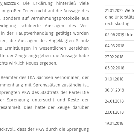
szczuk. Die Erklärung hinterließ viele
 in großen Teilen nicht auf die Aussage des
21.01.2022 Weit
eine Unterstütz
, sondern auf Vernehmungsprotokolle aus
rechtskräftig
teidigung schilderte Aussagen des Ver-
in der Hauptverhandlung getätigt worden
05.06.2019 Urte
en, die Aussagen des Angeklagten Schulz
04.03.2018
e Ermittlungen in wesentlichen Bereichen
atte der Zeuge angegeben: die Aussage habe
27.02.2018
chts wirklich Neues ergeben.
06.02.2018
r Beamter des LKA Sachsen vernommen, der
31.01.2018
sammenhang mit Sprengsätzen zuständig ist.
30.01.2018
sprengten PKW des Stadtrats der Partei Die
der Sprengung untersucht und Reste der
24.01.2018
 gesammelt. Dies hatte der Zeuge darüber
23.01.2018
.
19.01.2018
rucksvoll, dass der PKW durch die Sprengung