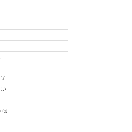
)
(3)
(5)
)
7
(6)