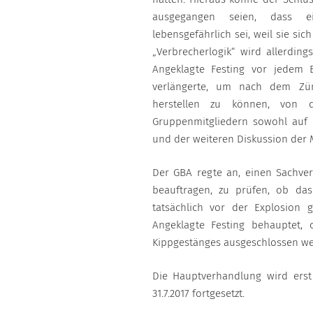
ausgegangen seien, dass ei
lebensgefährlich sei, weil sie sic
„Verbrecherlogik“ wird allerding
Angeklagte Festing vor jedem 
verlängerte, um nach dem Zün
herstellen zu können, von 
Gruppenmitgliedern sowohl auf 
und der weiteren Diskussion der 
Der GBA regte an, einen Sachver
beauftragen, zu prüfen, ob da
tatsächlich vor der Explosion 
Angeklagte Festing behauptet,
Kippgestänges ausgeschlossen we
Die Hauptverhandlung wird er
31.7.2017 fortgesetzt.