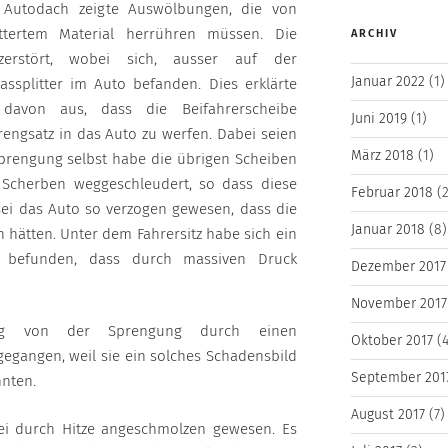
s Autodach zeigte Auswölbungen, die von
ttertem Material herrühren müssen. Die
ARCHIV
zerstört, wobei sich, ausser auf der
Januar 2022
(1)
lassplitter im Auto befanden. Dies erklärte
avon aus, dass die Beifahrerscheibe
Juni 2019
(1)
engsatz in das Auto zu werfen. Dabei seien
März 2018
(1)
Sprengung selbst habe die übrigen Scheiben
 Scherben weggeschleudert, so dass diese
Februar 2018
(2
 sei das Auto so verzogen gewesen, dass die
Januar 2018
(8)
 hätten. Unter dem Fahrersitz habe sich ein
e befunden, dass durch massiven Druck
Dezember 2017
November 2017
itig von der Sprengung durch einen
Oktober 2017
(4
egangen, weil sie ein solches Schadensbild
September 201
nnten.
August 2017
(7)
 sei durch Hitze angeschmolzen gewesen. Es