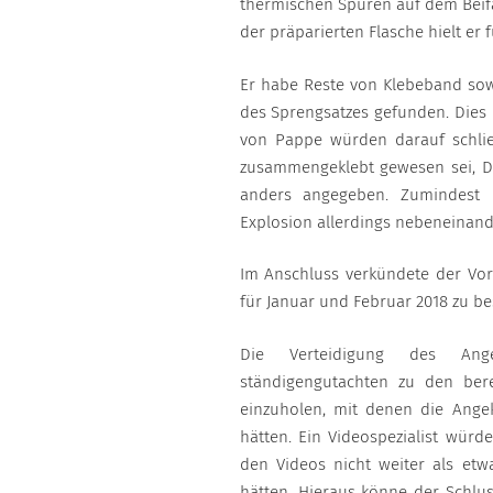
thermischen Spuren auf dem Beifa
der präparierten Flasche hielt er 
Er habe Reste von Klebeband sow
des Sprengsatzes gefunden. Dies 
von Pappe würden darauf schlie
zusammengeklebt gewesen sei, Di
anders angegeben. Zumindest 
Explosion allerdings nebeneinand
Im Anschluss verkündete der Vors
für Januar und Februar 2018 zu b
Die Verteidigung des Ange
ständigengutachten zu den be
einzuholen, mit denen die Ange
hätten. Ein Videospezialist würd
den Videos nicht weiter als etw
hätten. Hieraus könne der Schlu