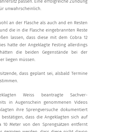
hrersitz passen. Eine erfolgreiche Zündung
für unwahrscheinlich.
ohl an der Flasche als auch and en Resten
und die in die Flasche eingebrannten Reste
ßen lassen, dass diese mit dem Cobra 12
es hatte der Angeklagte Festing allerdings
hätten die beiden Gegenstände bei der
er liegen müssen.
itzende, dass geplant sei, alsbald Termine
estimmen.
klagten Weiss beantragte Sachver-
reits in Augenschein genommenen Videos
klagten ihre Sprengversuche dokumentiert
e bestätigen, dass die Angeklagten sich auf
a 10 Meter von den Sprengsätzen entfernt
ss gezogen werden, dass diese nicht davon