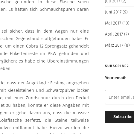
Juli 2017
(2)
lasche gefunden. In diese Flasche seien
en. Es hätten sich Schmauchspuren daran
Juni 2017
(9)
Mai 2017
(10)
r sei sicher, dass in dem Wagen nur eine
April 2017
(7)
ischen Gegenstand stattgefunden habe. Er
März 2017
(8)
bei um einen Cobra 12 Sprengsatz gehandelt
ende Etikettenreste im PKW gefunden und
rglichen; es habe eine Übereinstimmungen
SUBSCRIBE2
geben.
Your email:
e, dass der Angeklagte Festing angegeben
mit Kieselsteinen und Schwarzpulver locker
che, mit einer Zündschnur durch den Deckel
et zu haben, konnte er diese Angaben mit
gen: er gehe davon aus, dass die massive
aflasche zerfetzt, die Steine teilweise
ulver entflammt habe. Hierzu würden die