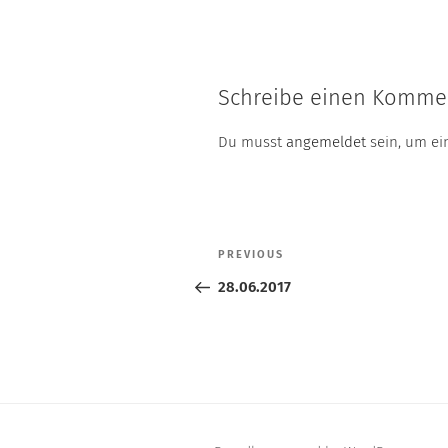
Schreibe einen Komme
Du musst
angemeldet
sein, um e
Beitragsnavigation
PREVIOUS
Previous
Post
28.06.2017